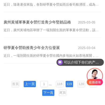
年開拓視野
近日，隨著暑假來臨，各類研學夏令營如雨后春筍般湧現，成為不
少家長和學子們的暑期首選。這類夏令營以「寓教於樂」為核心理
念，融合了學術研究與實地體驗，為青少年提供了
廣州黃埔軍事夏令營打造青少年堅韌品格
2025-03-05
近日，廣州黃埔地區舉辦了一場別開生面的軍事夏令營活動，該活
動以培養青少年的堅強意志和团队合作精神為宗旨，吸引了眾多學
生踴躍參加。此次夏令營不僅為青少年提供了一次
研學夏令營助推青少年全方位發展
2025-03-04
近日，一場別開生面的研學夏令營在國內多地如火如荼地展開，吸
引了大批青少年積極參與。該夏令營以寓教於樂的方式，結合實地
考察、互動體驗以及學術交流，為孩子們提供了一
可以介绍下你们的产品么
首頁
上一頁
1
...
118
119
120
121
下一頁
尾頁