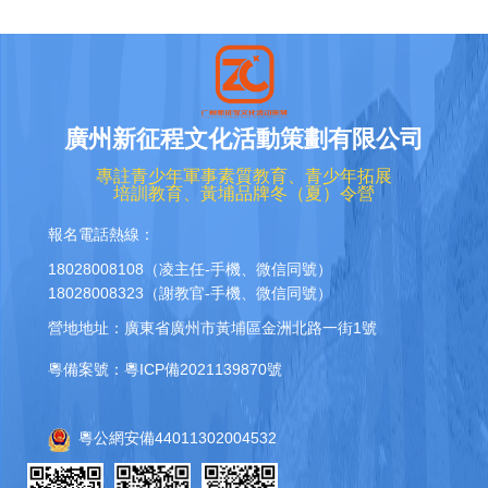
廣州新征程文化活動策劃有限公司
專註青少年軍事素質教育、青少年拓展
培訓教育、黃埔品牌冬（夏）令營
報名電話熱線：
18028008108（凌主任-手機、微信同號）
18028008323（謝教官-手機、微信同號）
營地地址：廣東省廣州市黃埔區金洲北路一街1號
粵備案號：粵ICP備2021139870號
粵公網安備44011302004532