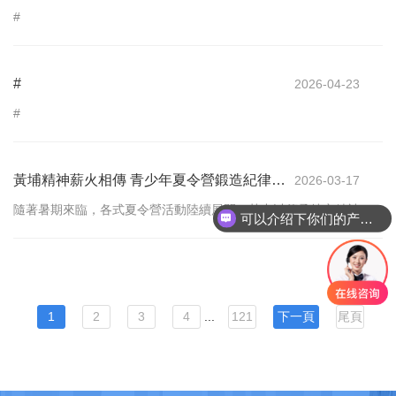
#
#
2026-04-23
#
黃埔精神薪火相傳 青少年夏令營鍛造紀律與
2026-03-17
團隊新世代
隨著暑期來臨，各式夏令營活動陸續展開，其中以傳承特定精神為
可以介绍下你们的产品么
核心的體驗式教育課程，持續獲得廣泛關注。近年來，標榜以「黃
埔精神」為核心理念所規劃的青少年夏令營，成為
1
2
3
4
...
121
下一頁
尾頁