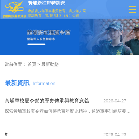
黃埔新征程特訓營
專註青少年軍事素質教育、青少年拓展
培訓教育、黃埔品牌冬（夏）令營
當前位置：
首頁
>
最新動態
最新資訊
Information
黃埔軍校夏令營的歷史傳承與教育意義
2026-04-27
探索黃埔軍校夏令營如何傳承百年歷史精神，通過軍事訓練培養青
少年品格，了解黃埔軍校軍事研學的教育價值與時代意義。
#
2026-04-23