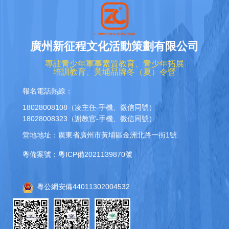
廣州新征程文化活動策劃有限公司
專註青少年軍事素質教育、青少年拓展
培訓教育、黃埔品牌冬（夏）令營
報名電話熱線：
18028008108（凌主任-手機、微信同號）
18028008323（謝教官-手機、微信同號）
營地地址：廣東省廣州市黃埔區金洲北路一街1號
粵備案號：粵ICP備2021139870號
粵公網安備44011302004532