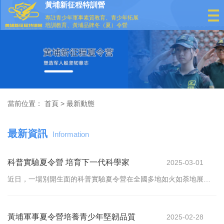
黃埔新征程特訓營
專註青少年軍事素質教育、青少年拓展
培訓教育、黃埔品牌冬（夏）令營
當前位置：
首頁
>
最新動態
最新資訊
Information
科普實驗夏令營 培育下一代科學家
2025-03-01
近日，一場別開生面的科普實驗夏令營在全國多地如火如荼地展
開，吸引了大批對科學有濃厚興趣的青少年參與。此次夏令營以
「探索科學，啟迪未來」為主題，旨在通過一系列精彩
黃埔軍事夏令營培養青少年堅韌品質
2025-02-28