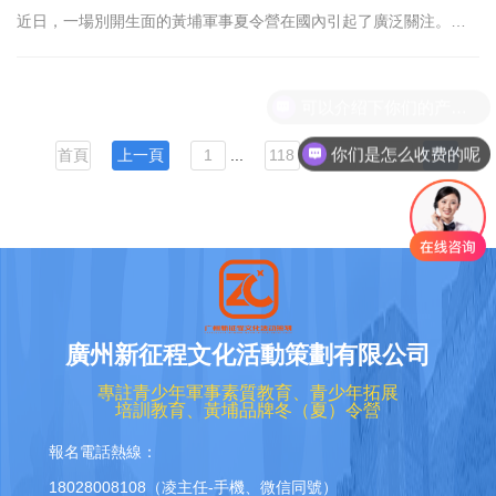
近日，一場別開生面的黃埔軍事夏令營在國內引起了廣泛關注。該
夏令營以軍事訓練為主題，旨在通過嚴格的軍事化管理，鍛煉青少
年的意志品質，培養他們的團隊協作精神和自我約
可以介绍下你们的产品么
你们是怎么收费的呢
首頁
上一頁
1
...
118
119
120
121
廣州新征程文化活動策劃有限公司
專註青少年軍事素質教育、青少年拓展
培訓教育、黃埔品牌冬（夏）令營
報名電話熱線：
18028008108（凌主任-手機、微信同號）