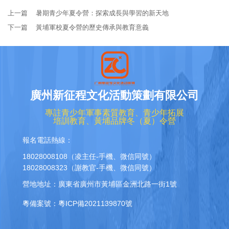
上一篇
暑期青少年夏令營：探索成長與學習的新天地
下一篇
黃埔軍校夏令營的歷史傳承與教育意義
廣州新征程文化活動策劃有限公司
專註青少年軍事素質教育、青少年拓展
培訓教育、黃埔品牌冬（夏）令營
報名電話熱線：
18028008108（凌主任-手機、微信同號）
18028008323（謝教官-手機、微信同號）
營地地址：廣東省廣州市黃埔區金洲北路一街1號
粵備案號：粵ICP備2021139870號