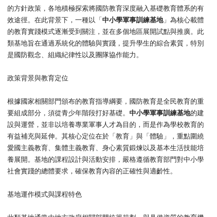
的方針政策，各地積極探索將國防教育深度融入基礎教育體系的有
效途徑。在此背景下，一種以「
中小學軍事訓練基地
」為核心載體
的教育實踐模式逐漸受到關注，並在多個地區展開試點與推廣。此
類基地旨在通過系統化的體驗與實踐，提升學生的綜合素質，特別
是國防觀念、組織紀律性以及團隊協作能力。
政策背景與教育定位
根據國家相關部門頒布的教育指導綱要，國防教育是全民教育的重
要組成部分，須從青少年階段打好基礎。
中小學軍事訓練基地
的建
設與運營，並非以培養專業軍事人才為目的，而是作為學校教育的
有益補充與延伸。其核心定位在於「教育」與「體驗」，重點圍繞
愛國主義教育、集體主義教育、身心素質鍛煉以及基本生活技能培
養展開。基地的課程設計與活動安排，嚴格遵循教育部門對中小學
社會實踐的總體要求，確保教育內容的正確性與適齡性。
基地運作模式與課程特色