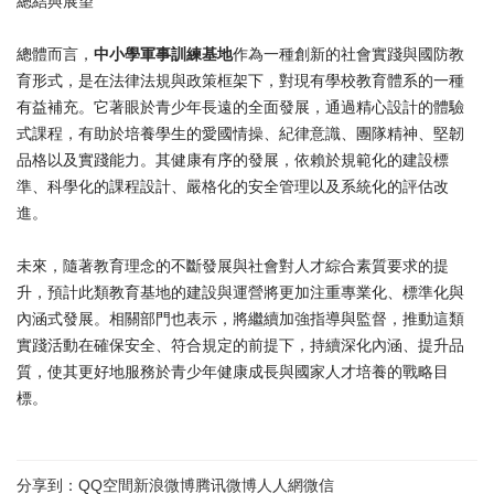
總結與展望
總體而言，
中小學軍事訓練基地
作為一種創新的社會實踐與國防教
育形式，是在法律法規與政策框架下，對現有學校教育體系的一種
有益補充。它著眼於青少年長遠的全面發展，通過精心設計的體驗
式課程，有助於培養學生的愛國情操、紀律意識、團隊精神、堅韌
品格以及實踐能力。其健康有序的發展，依賴於規範化的建設標
準、科學化的課程設計、嚴格化的安全管理以及系統化的評估改
進。
未來，隨著教育理念的不斷發展與社會對人才綜合素質要求的提
升，預計此類教育基地的建設與運營將更加注重專業化、標準化與
內涵式發展。相關部門也表示，將繼續加強指導與監督，推動這類
實踐活動在確保安全、符合規定的前提下，持續深化內涵、提升品
質，使其更好地服務於青少年健康成長與國家人才培養的戰略目
標。
分享到：
QQ空間
新浪微博
腾讯微博
人人網
微信