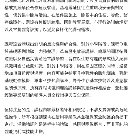
此類基地通常由地方政府相關部門統籌規劃，與具備資質的教育機
構或實踐單位合作建設管理。基地選址往往注重環境安全與封閉
性，便於集中開展活動。在硬件設施上，除基本的住宿、餐飲、醫
療保障外，還設有模擬訓練場、國防教育展廳、心理行為訓練場所
以及常規體育設施，以滿足多樣化的課程需求。
課程設置體現出鮮明的層次性與綜合性。對於小學階段，課程側重
於基礎隊列體驗、內務整理、革命歷史故事講解、簡單的團隊拓展
遊戲以及自然災害避險常識學習，旨在以生動有趣的形式植入紀律
意識與國防啟蒙知識。對於中學階段，則在鞏固基礎的同時，適當
增加項目難度與深度，內容可能包括更具挑戰性的體能訓練、戰術
基礎動作模擬、軍事科技知識講座、野外生存基本技能以及應急救
援初步演練。所有課程均強調理論講解與實踐操作相結合，並配備
經過專業培訓的輔導人員全程指導與安全保障。
值得注意的是，課程內容嚴格遵守相關規定，不涉及實彈或高危險
性操作，所有模擬訓練均在使用專業教具並確保安全防護的前提下
進行。活動強調的是過程中的體驗、感悟與團隊磨合，而非單純的
體能消耗或技能比拼。