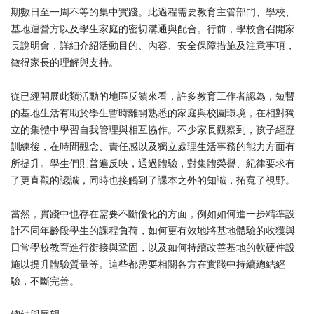
期數日至一周不等的集中實踐。此過程需要教育主管部門、學校、
基地運營方以及學生家庭的密切溝通與配合。行前，學校會召開家
長說明會，詳細介紹活動目的、內容、安全保障措施及注意事項，
徵得家長的理解與支持。
從已經開展此類活動的地區反饋來看，許多教育工作者認為，短暫
的基地生活有助於學生暫時離開熟悉的家庭與校園環境，在相對獨
立的集體中學習自我管理與相互協作。不少家長觀察到，孩子經歷
訓練後，在時間觀念、責任感以及獨立處理生活事務的能力方面有
所提升。學生們則普遍反映，通過體驗，對集體榮譽、紀律要求有
了更直觀的認識，同時也接觸到了課本之外的知識，拓寬了視野。
當然，實踐中也存在需要不斷優化的方面，例如如何進一步精準設
計不同年齡段學生的課程負荷，如何更有效地將基地體驗的收獲與
日常學校教育進行銜接與鞏固，以及如何持續改善基地的軟硬件設
施以提升體驗質量等。這些都需要相關各方在實踐中持續總結經
驗，不斷完善。