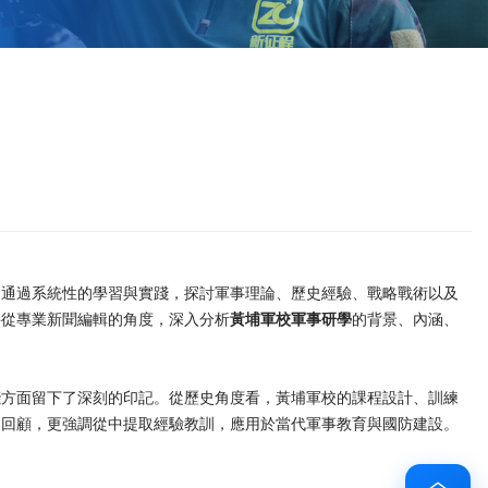
是通過系統性的學習與實踐，探討軍事理論、歷史經驗、戰略戰術以及
將從專業新聞編輯的角度，深入分析
黃埔軍校軍事研學
的背景、內涵、
踐方面留下了深刻的印記。從歷史角度看，黃埔軍校的課程設計、訓練
的回顧，更強調從中提取經驗教訓，應用於當代軍事教育與國防建設。