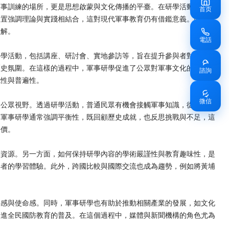
軍事訓練的場所，更是思想啟蒙與文化傳播的平臺。在研學活動中，參
首页
設置強調理論與實踐相結合，這對現代軍事教育仍有借鑑意義。此外，
理解。
電話
研學活動，包括講座、研討會、實地參訪等，旨在提升參與者對軍事歷
歷史氛圍。在這樣的過程中，軍事研學促進了公眾對軍事文化的理解，
諮詢
觀性與普遍性。
微信
入公眾視野。透過研學活動，普通民眾有機會接觸軍事知識，從而培養
，軍事研學通常強調平衡性，既回顧歷史成就，也反思挑戰與不足，這
評價。
關資源。另一方面，如何保持研學內容的學術嚴謹性與教育趣味性，是
與者的學習體驗。此外，跨國比較與國際交流也成為趨勢，例如將黃埔
任感與使命感。同時，軍事研學也有助於推動相關產業的發展，如文化
促進全民國防教育的普及。在這個過程中，媒體與新聞機構的角色尤為