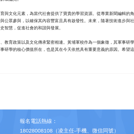
教育與文化元素，為當代社會提供了寶貴的學習資源。從專業新聞編輯的
持與公眾參與，以確保其內容豐富且具有啟發性。未來，隨著技術進步與
歷史智慧，促進社會的和諧與發展。
展、教育政策以及文化傳承緊密相連。黃埔軍校作為一個象徵，其軍事研
軍事研學的核心價值所在，也是其在今天依然具有重要意義的原因。希望
報名電話熱線：
18028008108（凌主任-手機、微信同號）