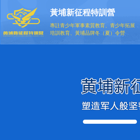
黃埔新征程特訓營
專註青少年軍事素質教育、青少年拓展
培訓教育、黃埔品牌冬（夏）令營