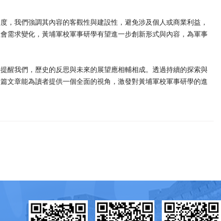
角度，我們強調其內容的客觀性與建設性，避免涉及個人或商業利益，
社會需求變化，黃埔軍校軍事研學有望進一步創新形式與內容，為軍事
學提醒我們，歷史的反思與未來的展望應相輔相成。透過持續的探索與
這篇文章能為讀者提供一個全面的視角，激發對黃埔軍校軍事研學的進