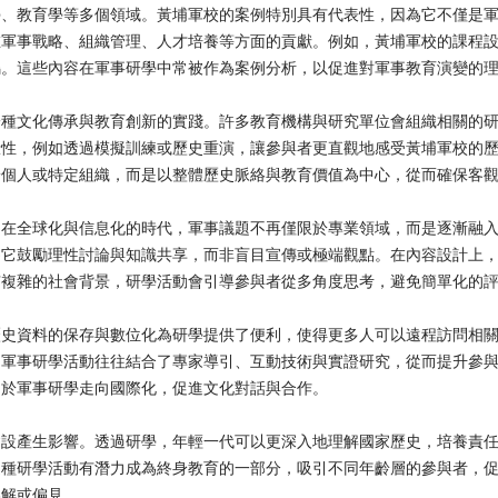
學、教育學等多個領域。黃埔軍校的案例特別具有代表性，因為它不僅是
在軍事戰略、組織管理、人才培養等方面的貢獻。例如，黃埔軍校的課程
鳴。這些內容在軍事研學中常被作為案例分析，以促進對軍事教育演變的
一種文化傳承與教育創新的實踐。許多教育機構與研究單位會組織相關的
驗性，例如透過模擬訓練或歷史重演，讓參與者更直觀地感受黃埔軍校的
於個人或特定組織，而是以整體歷史脈絡與教育價值為中心，從而確保客
。在全球化與信息化的時代，軍事議題不再僅限於專業領域，而是逐漸融
為它鼓勵理性討論與知識共享，而非盲目宣傳或極端觀點。在內容設計上
有複雜的社會背景，研學活動會引導參與者從多角度思考，避免簡單化的
歷史資料的保存與數位化為研學提供了便利，使得更多人可以遠程訪問相
的軍事研學活動往往結合了專家導引、互動技術與實證研究，從而提升參
助於軍事研學走向國際化，促進文化對話與合作。
建設產生影響。透過研學，年輕一代可以更深入地理解國家歷史，培養責
這種研學活動有潛力成為終身教育的一部分，吸引不同年齡層的參與者，
誤解或偏見。