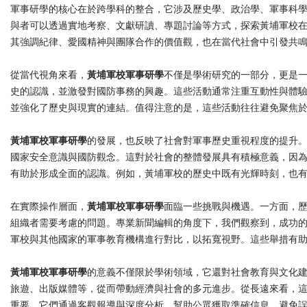
軍事研學的核心在於跨學科的整合，它涉及歷史學、政治學、軍事科
與者可以透過實地考察、文獻研讀、專題討論等方式，探索黃埔軍校
其強調紀律、愛國精神與團隊合作的價值觀，也在當代社會中引發共
從當代視角來看，
黃埔軍校軍事研學
不僅是學術研究的一部分，更是
史的認識，並激發對國防事務的興趣。這些活動通常注重互動性與體
並強化了歷史與現實的連結。值得注意的是，這些活動往往避免聚焦
黃埔軍校軍事研學
的發展，也反映了社會對軍事歷史重視程度的提升
國家安全意識與國防觀念。這對於社會的整體發展具有積極意義，因
有助於形成全面的認識。例如，黃埔軍校的歷史中既有光輝時刻，也
在實際操作層面，
黃埔軍校軍事研學
面臨一些挑戰與機遇。一方面，
組織者需要考慮的問題。專業新聞編輯的角度下，我們觀察到，成功
軍校與其他國家的軍事教育機構進行對比，以拓寬視野。這些舉措有
黃埔軍校軍事研學
的意義不僅限於學術領域，它還對社會教育與文化
旅遊、出版媒體等，從而帶動經濟與社會的多元進步。從長遠來看，
重要，它們通過客觀報導與深度分析，幫助公眾獲取準確信息，避免