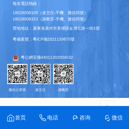
報名電話熱線：
18028008108（凌主任-手機、微信同號）
18028008323（謝教官-手機、微信同號）
營地地址：廣東省廣州市黃埔區金洲北路一街1號
粵備案號：粵ICP備2021139870號
粵公網安備44011302004532
微信公眾號
凌主任
謝教官
首页
电话
咨询
微信