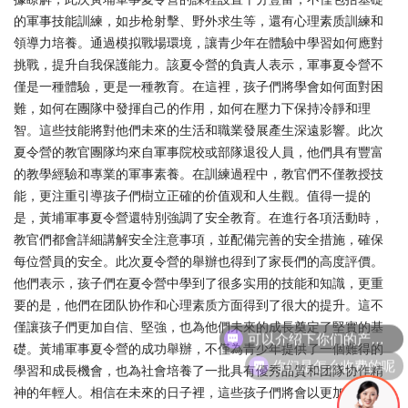
的軍事技能訓練，如步枪射擊、野外求生等，還有心理素质訓練和
領導力培養。通過模拟戰場環境，讓青少年在體驗中學習如何應對
挑戰，提升自我保護能力。該夏令營的負責人表示，軍事夏令營不
僅是一種體驗，更是一種教育。在這裡，孩子們將學會如何面對困
難，如何在團隊中發揮自己的作用，如何在壓力下保持冷靜和理
智。這些技能將對他們未來的生活和職業發展產生深遠影響。此次
夏令營的教官團隊均來自軍事院校或部隊退役人員，他們具有豐富
的教學經驗和專業的軍事素養。在訓練過程中，教官們不僅教授技
能，更注重引導孩子們樹立正確的价值观和人生觀。值得一提的
是，黃埔軍事夏令營還特別強調了安全教育。在進行各項活動時，
教官們都會詳細講解安全注意事項，並配備完善的安全措施，確保
每位營員的安全。此次夏令營的舉辦也得到了家長們的高度評價。
他們表示，孩子們在夏令營中學到了很多实用的技能和知識，更重
要的是，他們在团队协作和心理素质方面得到了很大的提升。這不
可以介绍下你们的产品么
僅讓孩子們更加自信、堅強，也為他們未來的成長奠定了堅實的基
礎。黃埔軍事夏令營的成功舉辦，不僅為青少年提供了一個難得的
你们是怎么收费的呢
學習和成長機會，也為社會培養了一批具有優秀品質和团隊协作精
神的年輕人。相信在未來的日子裡，這些孩子們將會以更加成熟的