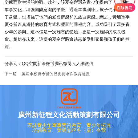
姿態面對生活的挑戰。此外，該夏令營還為青少年提供了一個了解
軍事文化、增強國防意識的平臺。通過軍事訓練，孩子們不僅鍛煉
了身體，也增強了他們的愛國情感和民族自豪感。總之，黃埔軍事
夏令營以其獨特的教育方式和豐富的課程内容，成功吸引了眾多青
少年的參與。這不僅是一次難忘的體驗，更是一次難得的成長機
會。相信在未來，這樣的夏令營將會越來越受到家長和孩子们的歡
迎。
分享到：
QQ空間
新浪微博
腾讯微博
人人網
微信
下一篇
黃埔軍校夏令營的歷史傳承與教育意義
廣州新征程文化活動策劃有限公司
專註青少年軍事素質教育、青少年拓展
培訓教育、黃埔品牌冬（夏）令營