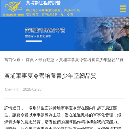
黃埔新征程特訓營
專註青少年軍事素質教育、青少年拓展
培訓教育、黃埔品牌冬（夏）令營
當前位置：
首頁
>
最新動態
> 黃埔軍事夏令營培養青少年堅韌品質
黃埔軍事夏令營培養青少年堅韌品質
發表時間：2025-02-28
詳情近日，一場別開生面的黃埔軍事夏令營在國內引起了廣泛關
注。該夏令營以軍事訓練為主題，旨在通過嚴格的軍事化管理，鍛
煉青少年的意志品質，培養他們的團隊協作精神和自我約束能力。
據瞭解，此次黃埔軍事夏令營的課程設置十分豐富，不僅包括基礎